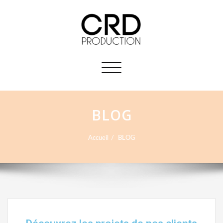
Afficher/masquer
la
navigation
BLOG
Accueil
BLOG